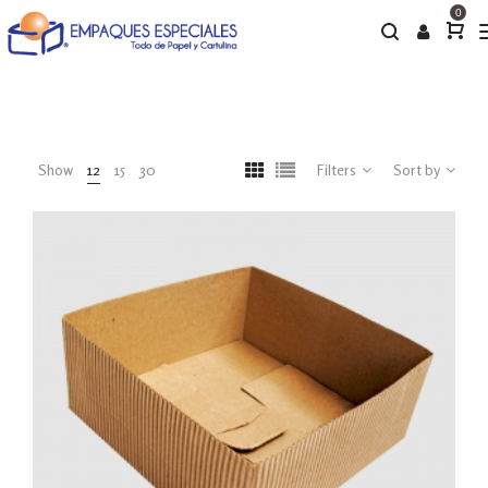
0
Show
12
15
30
Filters
Sort by