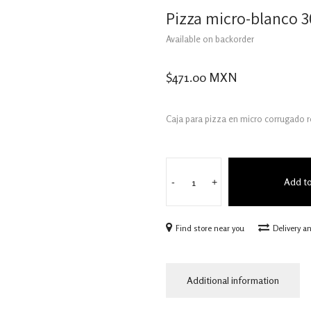
Pizza micro-blanco 
Available on backorder
$
471.00
MXN
Caja para pizza en micro corrugado r
Add to
-
+
Find store near you
Delivery a
Additional information