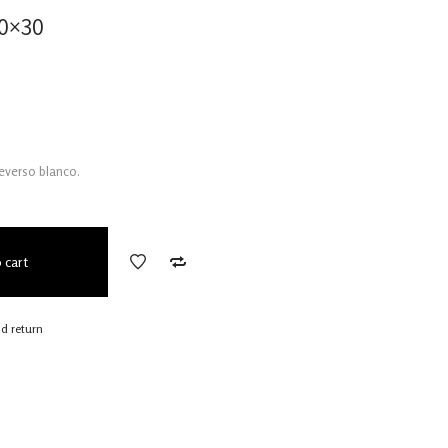
30×30
everso blanco.
 cart
nd return