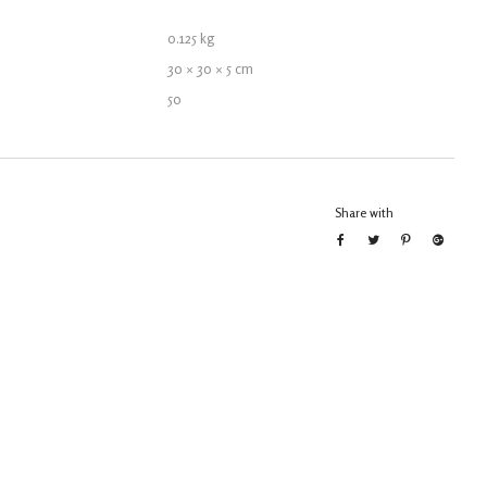
0.125 kg
30 × 30 × 5 cm
50
Share with