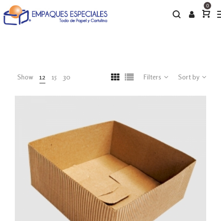
0
Show
12
15
30
Filters
Sort by