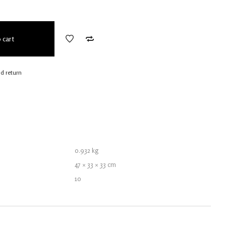
 cart
nd return
0.932 kg
47 × 33 × 33 cm
10