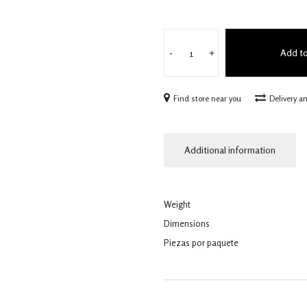
Add to
-
+
Find store near you
Delivery a
Additional information
Weight
Dimensions
Piezas por paquete