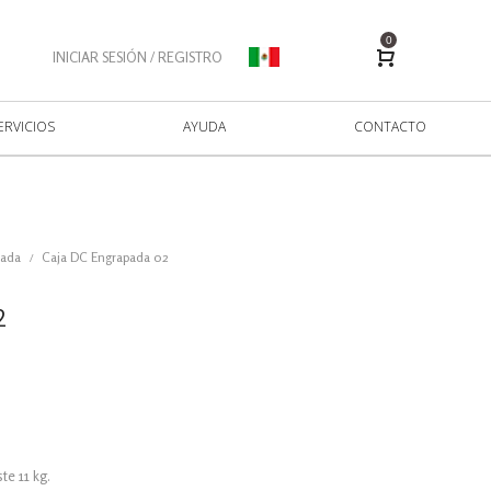
0
INICIAR SESIÓN / REGISTRO
ERVICIOS
AYUDA
CONTACTO
sada
Caja DC Engrapada 02
/
2
te 11 kg.