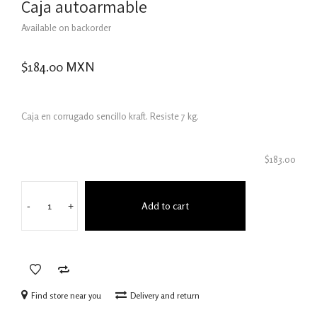
Caja autoarmable
Available on backorder
$
184.00
MXN
Caja en corrugado sencillo kraft. Resiste 7 kg.
$
183.00
Add to cart
-
+
Find store near you
Delivery and return