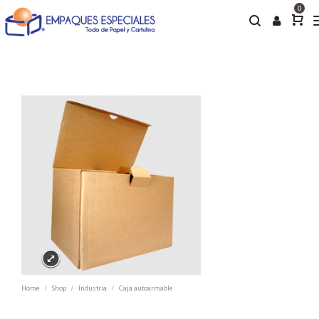
0
Home
Shop
Industria
Caja autoarmable
/
/
/