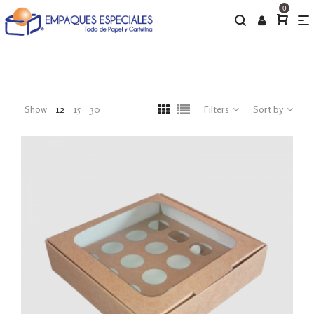
0
Show
12
15
30
Filters
Sort by