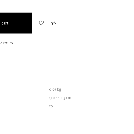
 cart
nd return
0.05 kg
17 × 14 × 3 cm
50