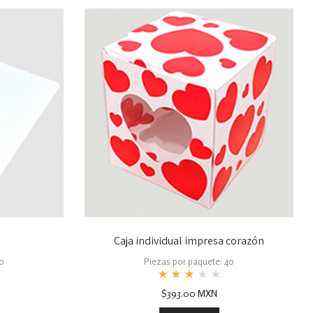
Caja individual impresa corazón
0
Piezas por paquete: 40
Rated
$
393.00
MXN
2.83
out