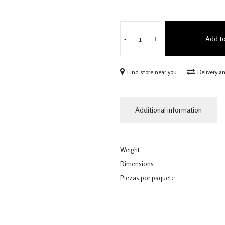
Add to
-
+
Find store near you
Delivery a
Additional information
Weight
Dimensions
Piezas por paquete