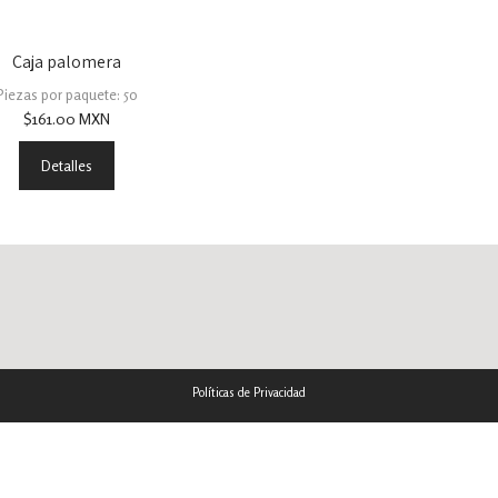
Caja palomera
Piezas por paquete: 50
$
161.00
MXN
Detalles
Políticas de Privacidad