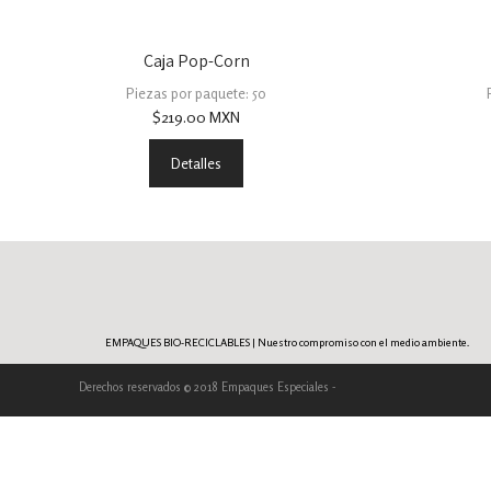
Caja Pop-Corn
Piezas por paquete: 50
$
219.00
MXN
Detalles
EMPAQUES BIO-RECICLABLES | Nuestro compromiso con el medio ambiente.
Derechos reservados © 2018 Empaques Especiales -