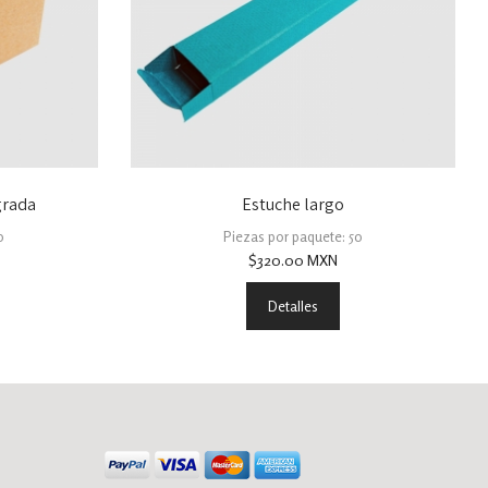
grada
Estuche largo
0
Piezas por paquete: 50
$
320.00
MXN
Detalles