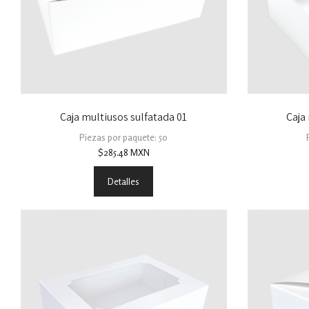
Caja multiusos sulfatada 01
Caja
Piezas por paquete: 50
$
285.48
MXN
Detalles