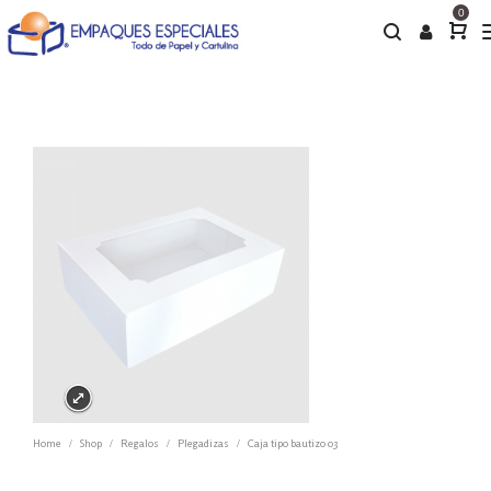
0
Home
Shop
Regalos
Plegadizas
Caja tipo bautizo 03
/
/
/
/