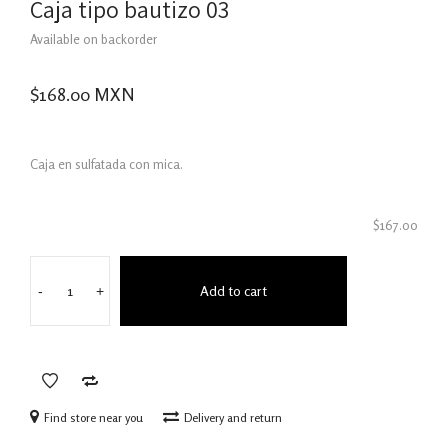
Caja tipo bautizo 03
Available on backorder
$
168.00
MXN
Caja en sulfatada con mica.
$
167.00
Add to cart
-
+
Find store near you
Delivery and return