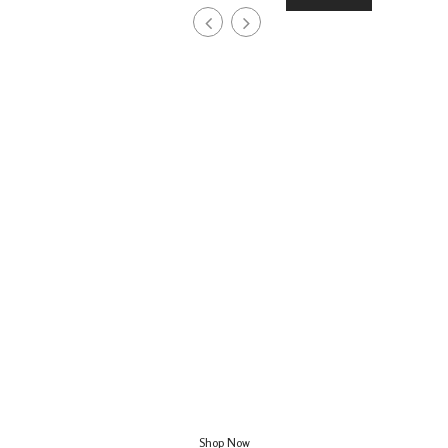
BIKINI COLLECTIONS 2018
HELLO
SUMMER
Shop Now