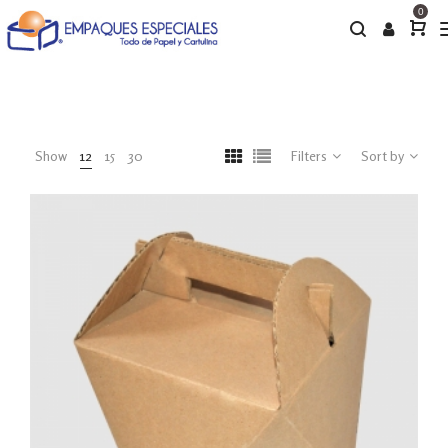
0
Show
12
15
30
Filters
Sort by