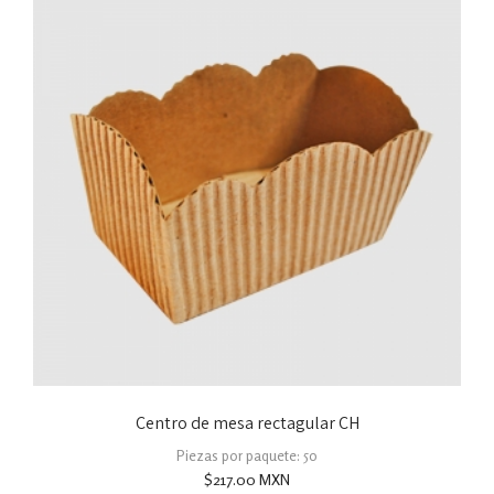
Centro de mesa rectagular CH
Piezas por paquete: 50
$
217.00
MXN