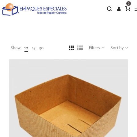
0
Show
12
15
30
Filters
Sort by